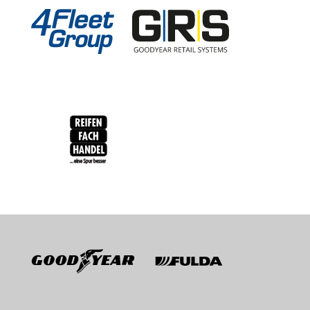
RFH
BRV
Goodyear
Fulda
Sava