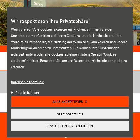
Direkt zum Inhalt
Wir respektieren Ihre Privatsphäre!
Wenn Sie auf "Alle Cookies akzeptieren" klicken, stimmen Sie der
Speicherung von Cookies auf Ihrem Gerät zu, um die Navigation auf der
Website zu verbessern, die Nutzung der Website zu analysieren und unsere
Marketingmaßnahmen zu unterstützen. Sie können Ihre Einstellungen
jederzeit ändern oder alle Cookies ablehnen, indem Sie auf "Cookies
ablehnen" klicken. Besuchen Sie unsere Datenschutzrichtlinie, um mehr zu
REIFENDIENST BERNKASTEL
erfahren.
Datenschutzrichtlinie
Einstellungen
Unsere Kundenbewertungen:
ALLE AKZEPTIEREN
4.6
ALLE ABLEHNEN
HIER ANSEHEN
EINSTELLUNGEN SPEICHERN
☰
Navigation