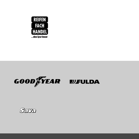
RFH
BRV
Goodyear
Fulda
Sava