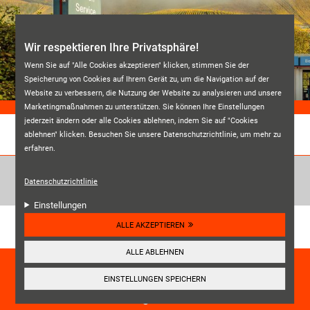
Direkt zum Inhalt
Wir respektieren Ihre Privatsphäre!
Wenn Sie auf "Alle Cookies akzeptieren" klicken, stimmen Sie der
Speicherung von Cookies auf Ihrem Gerät zu, um die Navigation auf der
Website zu verbessern, die Nutzung der Website zu analysieren und unsere
Marketingmaßnahmen zu unterstützen. Sie können Ihre Einstellungen
jederzeit ändern oder alle Cookies ablehnen, indem Sie auf "Cookies
ablehnen" klicken. Besuchen Sie unsere Datenschutzrichtlinie, um mehr zu
REIFENDIENST BERNKASTEL
erfahren.
Datenschutzrichtlinie
Einstellungen
Unsere Kundenbewertungen:
ALLE AKZEPTIEREN
4.6
ALLE ABLEHNEN
HIER ANSEHEN
EINSTELLUNGEN SPEICHERN
☰
Navigation