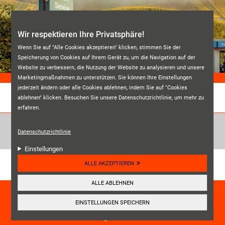
Direkt zum Inhalt
Wir respektieren Ihre Privatsphäre!
Wenn Sie auf "Alle Cookies akzeptieren" klicken, stimmen Sie der
Speicherung von Cookies auf Ihrem Gerät zu, um die Navigation auf der
Website zu verbessern, die Nutzung der Website zu analysieren und unsere
Marketingmaßnahmen zu unterstützen. Sie können Ihre Einstellungen
jederzeit ändern oder alle Cookies ablehnen, indem Sie auf "Cookies
ablehnen" klicken. Besuchen Sie unsere Datenschutzrichtlinie, um mehr zu
REIFENDIENST BERNKASTEL
erfahren.
Datenschutzrichtlinie
Einstellungen
Unsere Kundenbewertungen:
ALLE AKZEPTIEREN
4.6
ALLE ABLEHNEN
HIER ANSEHEN
EINSTELLUNGEN SPEICHERN
☰
Navigation