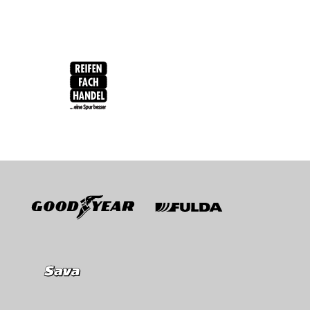
RFH
BRV
Goodyear
Fulda
Sava