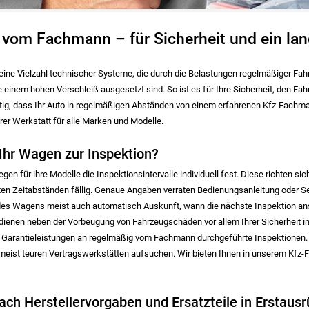
 vom Fachmann – für Sicherheit und ein la
ine Vielzahl technischer Systeme, die durch die Belastungen regelmäßiger Fahr
 einem hohen Verschleiß ausgesetzt sind. So ist es für Ihre Sicherheit, den Fa
ig, dass Ihr Auto in regelmäßigen Abständen von einem erfahrenen Kfz-Fachman
erer Werkstatt für alle Marken und Modelle.
hr Wagen zur Inspektion?
 legen für ihre Modelle die Inspektionsintervalle individuell fest. Diese richten
en Zeitabständen fällig. Genaue Angaben verraten Bedienungsanleitung oder Se
des Wagens meist auch automatisch Auskunft, wann die nächste Inspektion anste
e dienen neben der Vorbeugung von Fahrzeugschäden vor allem Ihrer Sicherheit
e Garantieleistungen an regelmäßig vom Fachmann durchgeführte Inspektionen.
meist teuren Vertragswerkstätten aufsuchen. Wir bieten Ihnen in unserem Kfz-Fa
ach Herstellervorgaben und Ersatzteile in Erstausr