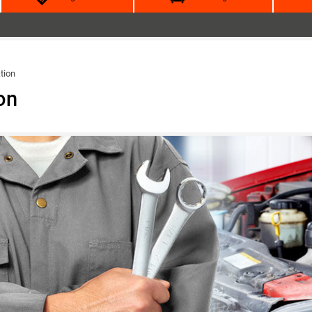
tion
on